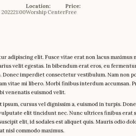
Location:
Price:
 2022
21:00
Worship Center
Free
ur adipiscing elit. Fusce vitae erat non lacus maximus 
arius velit egestas. In bibendum erat eros, eu ferment
ero. Donec imperdiet consectetur vestibulum. Nam non po
. Nam vitae mi libero. Morbi finibus interdum accumsan. P
bi venenatis euismod velit.
t ipsum, cursus vel dignissim a, euismod in turpis. Done
n vulputate elit tincidunt nec. Nunc ultrices finibus erat
cipit elit, id sodales est aliquet quis. Mauris odio dol
 at nisl commodo maximus.