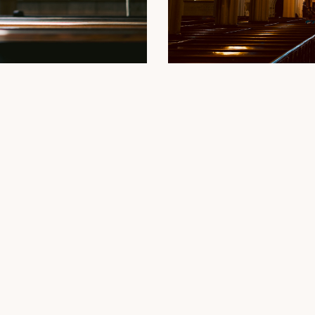

310-271-5194
Other ministries
info@bhpc.org
Weddings
505 North Rodeo Drive