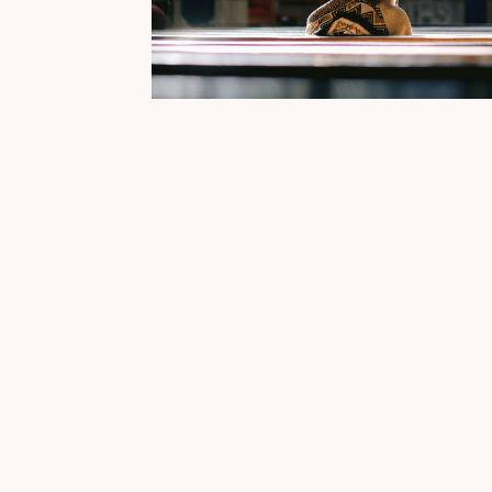
THE PATH TO RELATIONAL ABUNDANCE

Beverly Hills
Presbyterian Church